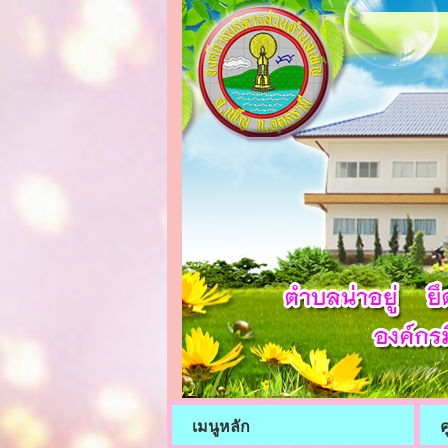
เมนูหลัก
ค